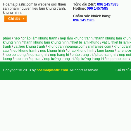
Hoamaiplastic.com là website giới thiệu
Tổng đài 24/7:
096 1457585
sản phẩm nguyên liệu làm khung tranh,
Hotline:
096 1457585
khung hình.
Chăm sóc khách hàng:
Chi tiết
096 1457585
phào
/
nẹp
/
phào làm khung tranh
/
nẹp làm khung tranh
/
thanh khung lam khun
khung hinh
/
thanh khung làm khung hình
/
thiet bi lam khung
/
vat tu thiet bi lam
tranh
/
vat lieu khung tranh
/
khungtranhhoamai.com
/
smframes.com
/
khungtran
cau
/
nep khung tranh
/
nep khung hinh
/
phao khung hinh
/
lane tuong
/
lane tườ
/
nep op tuong
/
nep trang tri
/
nẹp trang trí
/
phào trang trí
/
phao trang tri
/
nep noi
tuong
/
nep tran
/
op tran
/
nẹp tường trang trí
/
ốp tường trang trí
/
nepphao.com
/
Copyright © 2013 by
hoamaiplastic.com
. All rights reserved.
Giá trị củ