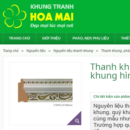
TRANG CHỦ
GIỚI THIỆU
PHÀO, NẸP, PHỤ LIỆU
THIẾT
Trang chủ
»
Nguyên liệu
»
Nguyên liệu thanh khung
»
Thanh khung, phà
Thanh kh
khung h
Chi tiết kiện sản phẩ
Nguyên liệu t
khung, quý kh
cùng mẫu nhưn
Trường hợp qu