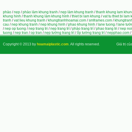
phào
/
nẹp
/
phào làm khung tranh
/
nẹp làm khung tranh
/
thanh khung lam khun
khung hinh
/
thanh khung làm khung hình
/
thiet bi lam khung
/
vat tu thiet bi lam
tranh
/
vat lieu khung tranh
/
khungtranhhoamai.com
/
smframes.com
/
khungtran
cau
/
nep khung tranh
/
nep khung hinh
/
phao khung hinh
/
lane tuong
/
lane tườ
/
nep op tuong
/
nep trang tri
/
nẹp trang trí
/
phào trang trí
/
phao trang tri
/
nep noi
tuong
/
nep tran
/
op tran
/
nẹp tường trang trí
/
ốp tường trang trí
/
nepphao.com
/
Copyright © 2013 by
hoamaiplastic.com
. All rights reserved.
Giá trị củ