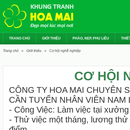
TRANG CHỦ
GIỚI THIỆU
PHÀO, NẸP, PHỤ LIỆU
THIẾT
Trang chủ
»
Giới thiệu
»
Cơ hội nghề nghiệp
CƠ HỘI 
CÔNG TY HOA MAI CHUYÊN 
CẦN TUYỂN NHÂN VIÊN NAM
- Công Việc: Làm việc tại xưởng
- Thử việc một tháng, lương th
điểm.