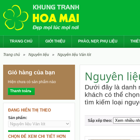
TRANG CHỦ
GIỚI THIỆU
PHÀO, NẸP, PHỤ LIỆU
THIẾT
Trang chủ
»
Nguyên liệu
»
Nguyên liệu Ván lót
Nguyên liệ
Giỏ hàng của bạn
Hiện chưa có sản phẩm nào
Dưới đây là danh m
Thanh toán
khách có thể chọn
tìm kiếm loại ngu
ĐANG HIỂN THỊ THEO
Sản phẩm:
Sắp xếp theo:
CHỌN ĐỂ XEM CHI TIẾT HƠN