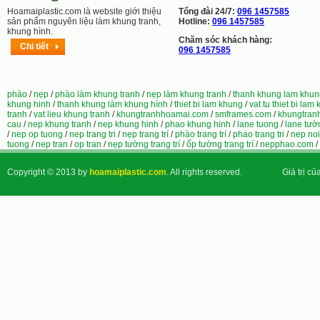
Hoamaiplastic.com là website giới thiệu
Tổng đài 24/7:
096 1457585
sản phẩm nguyên liệu làm khung tranh,
Hotline:
096 1457585
khung hình.
Chăm sóc khách hàng:
Chi tiết
096 1457585
phào
/
nẹp
/
phào làm khung tranh
/
nẹp làm khung tranh
/
thanh khung lam khun
khung hinh
/
thanh khung làm khung hình
/
thiet bi lam khung
/
vat tu thiet bi lam
tranh
/
vat lieu khung tranh
/
khungtranhhoamai.com
/
smframes.com
/
khungtran
cau
/
nep khung tranh
/
nep khung hinh
/
phao khung hinh
/
lane tuong
/
lane tườ
/
nep op tuong
/
nep trang tri
/
nẹp trang trí
/
phào trang trí
/
phao trang tri
/
nep noi
tuong
/
nep tran
/
op tran
/
nẹp tường trang trí
/
ốp tường trang trí
/
nepphao.com
/
Copyright © 2013 by
hoamaiplastic.com
. All rights reserved.
Giá trị củ