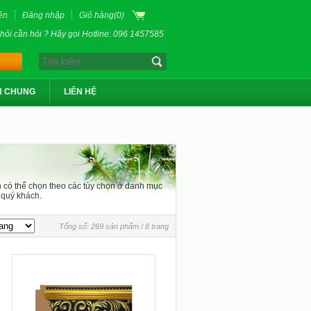
ên
Đăng nhập
Giỏ hàng(
0
)
hỏi cần hỏi ? Hãy gọi Hotline: 096 1457585
N CHUNG
LIÊN HỆ
h có thể chọn theo các tùy chọn ở danh mục
 quý khách.
Tổng số: 269 sản phẩm / 8 trang