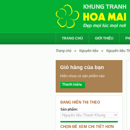
TRANG CHỦ
GIỚI THIỆU
PH
Trang chủ
»
Nguyên liệu
»
Nguyên liệu T
Giỏ hàng của bạn
Hiện chưa có sản phẩm nào
Thanh toán
ĐANG HIỂN THỊ THEO
Sản phẩm:
CHỌN ĐỂ XEM CHI TIẾT HƠN