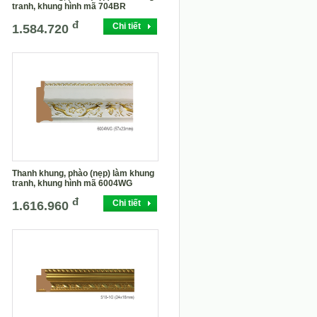
tranh, khung hình mã 704BR
đ
Chi tiết
1.584.720
Thanh khung, phào (nẹp) làm khung
tranh, khung hình mã 6004WG
đ
Chi tiết
1.616.960