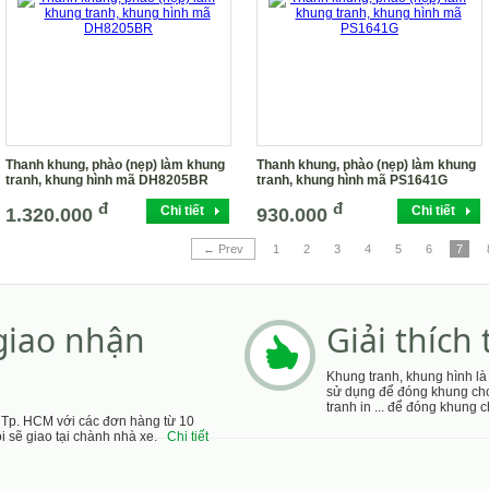
Thanh khung, phào (nẹp) làm khung
Thanh khung, phào (nẹp) làm khung
tranh, khung hình mã DH8205BR
tranh, khung hình mã PS1641G
đ
đ
Chi tiết
Chi tiết
1.320.000
930.000
← Prev
1
2
3
4
5
6
7
giao nhận
Giải thích
Khung tranh, khung hình là
sử dụng để đóng khung cho
tranh in ... để đóng khung
i Tp. HCM với các đơn hàng từ 10
tôi sẽ giao tại chành nhà xe.
Chi tiết