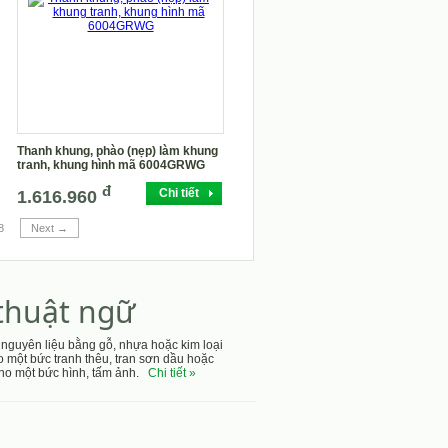
Thanh khung, phào (nẹp) làm khung
tranh, khung hình mã 6004GRWG
đ
Chi tiết
1.616.960
8
Next →
 thuật ngữ
 nguyên liệu bằng gỗ, nhựa hoặc kim loại
 một bức tranh thêu, tran sơn dầu hoặc
 cho một bức hình, tấm ảnh.
Chi tiết »